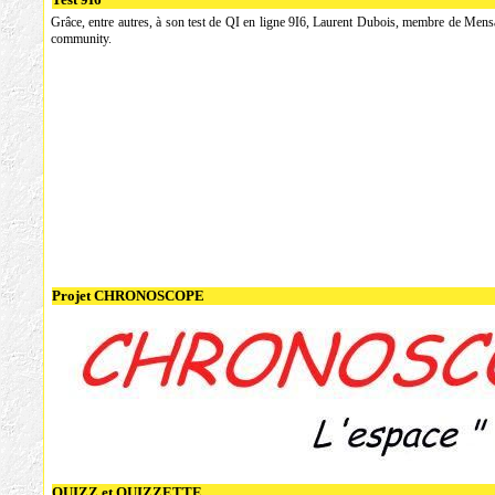
Grâce, entre autres, à son test de QI en ligne 9I6, Laurent Dubois, membre de Mensa
community.
Projet CHRONOSCOPE
QUIZZ et QUIZZETTE