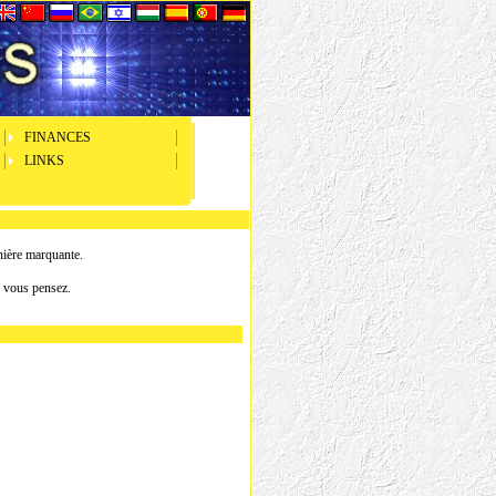
FINANCES
LINKS
nière marquante.
l vous pensez.