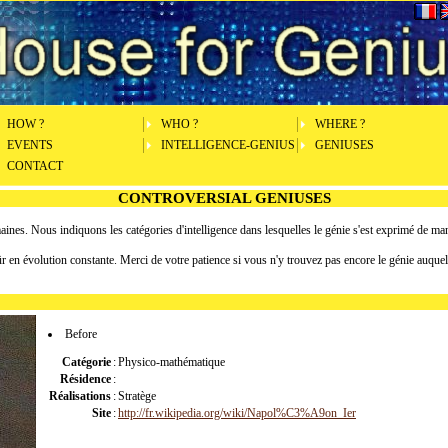
HOW ?
WHO ?
WHERE ?
EVENTS
INTELLIGENCE-GENIUS
GENIUSES
CONTACT
CONTROVERSIAL GENIUSES
ines. Nous indiquons les catégories d'intelligence dans lesquelles le génie s'est exprimé de ma
sûr en évolution constante. Merci de votre patience si vous n'y trouvez pas encore le génie auque
Before
Catégorie
:
Physico-mathématique
Résidence
:
Réalisations
:
Stratège
Site
:
http://fr.wikipedia.org/wiki/Napol%C3%A9on_Ier