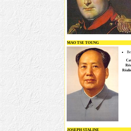
MAO TSE TOUNG
Be
Cat
Rés
Réali
JOSEPH STALINE