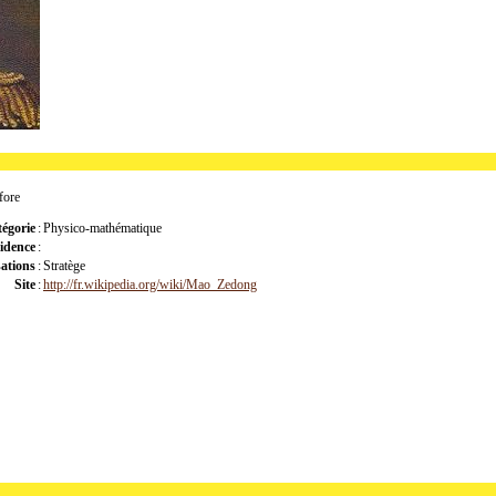
fore
égorie
:
Physico-mathématique
idence
:
sations
:
Stratège
Site
:
http://fr.wikipedia.org/wiki/Mao_Zedong