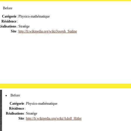
Before
Catégorie
:
Physico-mathématique
Résidence
:
éalisations
:
Stratège
Site
:
http://fr.wikipedia.org/wiki/Joseph_Staline
Before
Catégorie
:
Physico-mathématique
Résidence
:
Réalisations
:
Stratège
Site
:
http://fr.wikipedia.org/wiki/Adolf_Hitler