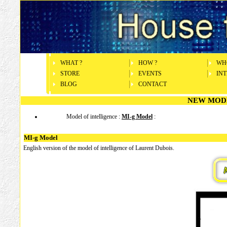
WHAT ?
HOW ?
WH
STORE
EVENTS
INT
BLOG
CONTACT
NEW MODE
Model of intelligence :
MI-g Model
:
MI-g Model
English version of the model of intelligence of Laurent Dubois.